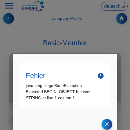
menu
▼
navigate_before
home
Company Profile
Basic-Member
Fehler
error
java.lang.IllegalStateException:
Expected BEGIN_OBJECT but was
STRING at line 1 column 1
Saticon GmbH
star_border
share
✗ noch nicht vorgemerkt
clear