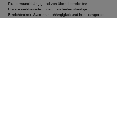
Plattformunabhängig und von überall erreichbar
Unsere webbasierten Lösungen bieten ständige
Erreichbarkeit, Systemunabhängigkeit und herausragende
Kosteneffizienz.
WEBDESIGN & SEO
Mit professionellen Webauftritt beeindrucken
Wir erstellen für Sie Sie ein ansprechendes Webdesign mit
effektiver Suchmaschinenoptimierung. Der erste Eindruck
zählt.
So erreichen Sie uns
Saticon GmbH
Universitätstraße 125
44789 Bochum
Als erfahrenes Entwicklerteam schaffen wir seit mehr als