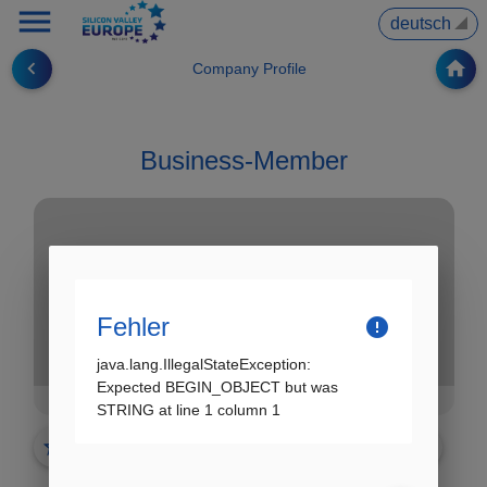
menu
▼
navigate_before
home
Company Profile
Business-Member
Fehler
error
java.lang.IllegalStateException:
Expected BEGIN_OBJECT but was
Schaaf & Herde Consulting
STRING at line 1 column 1
star_border
share
✗ noch nicht vorgemerkt