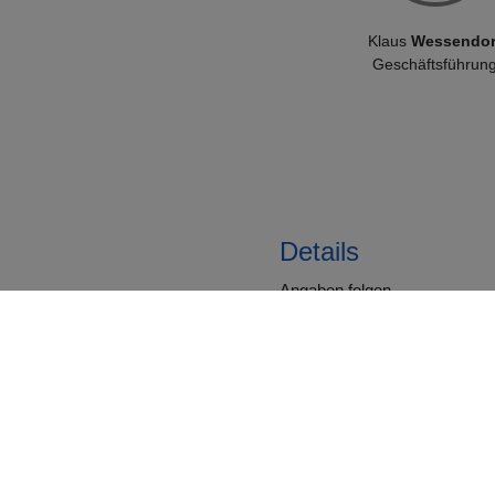
Klaus
Wessendor
Geschäftsführun
Details
Angaben folgen
So erreichen Sie 