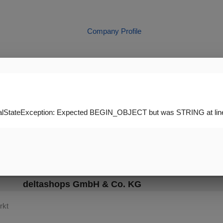
Company Profile
Business-Member
egalStateException: Expected BEGIN_OBJECT but was STRING at lin
deltashops GmbH & Co. KG
rkt