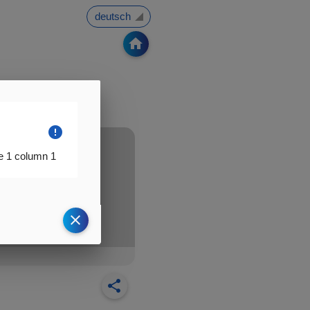
▼
home
error
e 1 column 1
clear
share