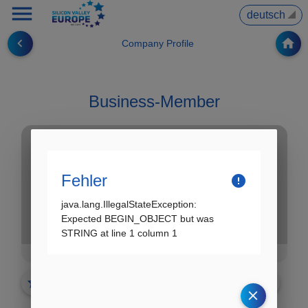
menu
▼
navigate_before
home
Company Profile
Business-Member
Fehler
error
java.lang.IllegalStateException:
Expected BEGIN_OBJECT but was
STRING at line 1 column 1
RegSus Consulting GmbH
star_border
share
✗ noch nicht vorgemerkt
clear