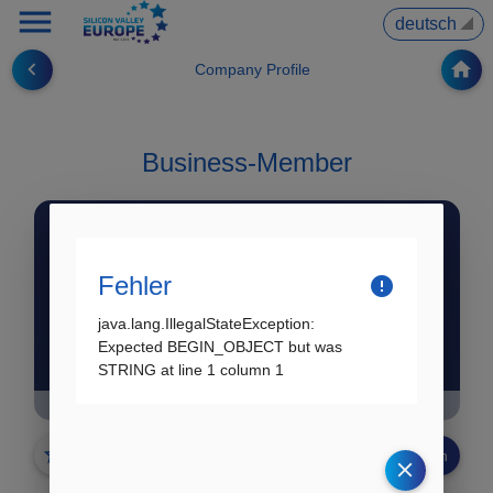
menu
▼
navigate_before
home
Company Profile
Business-Member
Fehler
error
java.lang.IllegalStateException:
Expected BEGIN_OBJECT but was
STRING at line 1 column 1
Landkreis Lüchow-Dannenberg
✗ noch nicht
star_border
share
dfc_tickets
Ticket buchen
vorgemerkt
clear