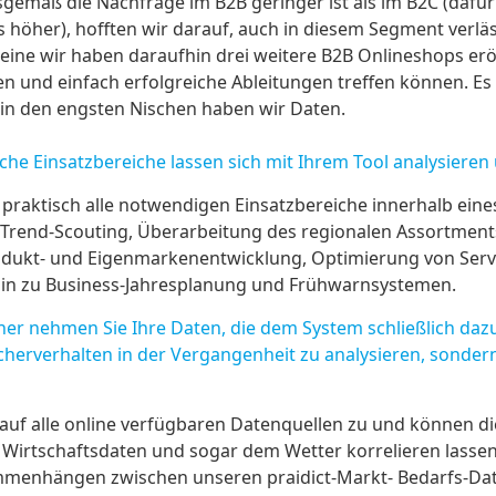
gemäß die Nachfrage im B2B geringer ist als im B2C (dafü
 höher), hofften wir darauf, auch in diesem Segment verläs
Alleine wir haben daraufhin drei weitere B2B Onlineshops erö
ien und einfach erfolgreiche Ableitungen treffen können. Es 
 in den engsten Nischen haben wir Daten.
e Einsatzbereiche lassen sich mit Ihrem Tool analysieren
 praktisch alle notwendigen Einsatzbereiche innerhalb ei
 Trend-Scouting, Überarbeitung des regionalen Assortment
rodukt- und Eigenmarkenentwicklung, Optimierung von Servi
hin zu Business-Jahresplanung und Frühwarnsystemen.
 nehmen Sie Ihre Daten, die dem System schließlich dazu 
herverhalten in der Vergangenheit zu analysieren, sondern
 auf alle online verfügbaren Datenquellen zu und können d
t, Wirtschaftsdaten und sogar dem Wetter korrelieren lass
menhängen zwischen unseren praidict-Markt- Bedarfs-Dat