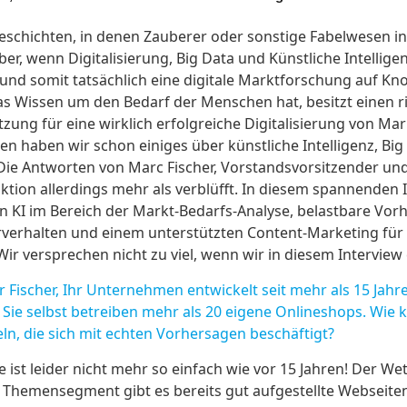
Geschichten, in denen Zauberer oder sonstige Fabelwesen in
, wenn Digitalisierung, Big Data und Künstliche Intelligenz
und somit tatsächlich eine digitale Marktforschung auf K
 das Wissen um den Bedarf der Menschen hat, besitzt einen 
ung für eine wirklich erfolgreiche Digitalisierung von Mar
 haben wir schon einiges über künstliche Intelligenz, Bi
ie Antworten von Marc Fischer, Vorstandsvorsitzender u
tion allerdings mehr als verblüfft. In diesem spannenden 
n KI im Bereich der Markt-Bedarfs-Analyse, belastbare Vo
erhalten und einem unterstützten Content-Marketing für 
Wir versprechen nicht zu viel, wenn wir in diesem Interview 
Fischer, Ihr Unternehmen entwickelt seit mehr als 15 Jahr
Sie selbst betreiben mehr als 20 eigene Onlineshops. Wie k
ln, die sich mit echten Vorhersagen beschäftigt?
ist leider nicht mehr so einfach wie vor 15 Jahren! Der Wett
 Themensegment gibt es bereits gut aufgestellte Webseit