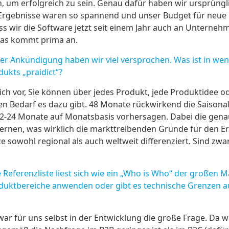
en, um erfolgreich zu sein. Genau dafür haben wir ursprüngl
ie Ergebnisse waren so spannend und unser Budget für neu
s wir die Software jetzt seit einem Jahr auch an Unternehm
 Das kommt prima an.
r Ankündigung haben wir viel versprochen. Was ist in we
dukts „praidict“?
 sich vor, Sie können über jedes Produkt, jede Produktidee
n Bedarf es dazu gibt. 48 Monate rückwirkend die Saisonal
2-24 Monate auf Monatsbasis vorhersagen. Dabei die gena
lernen, was wirklich die markttreibenden Gründe für den E
e sowohl regional als auch weltweit differenziert. Sind z
Referenzliste liest sich wie ein „Who is Who“ der großen 
roduktbereiche anwenden oder gibt es technische Grenzen a
war für uns selbst in der Entwicklung die große Frage. Da 