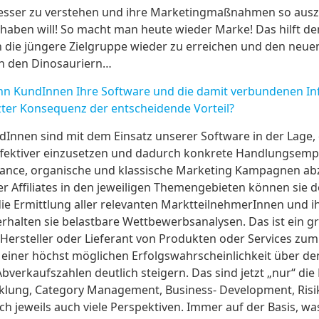
besser zu verstehen und ihre Marketingmaßnahmen so auszu
 haben will! So macht man heute wieder Marke! Das hilft de
die jüngere Zielgruppe wieder zu erreichen und den neuen 
 an den Dinosauriern…
 KundInnen Ihre Software und die damit verbundenen Inf
etzter Konsequenz der entscheidende Vorteil?
dInnen sind mit dem Einsatz unserer Software in der Lage
 effektiver einzusetzen und dadurch konkrete Handlungsemp
mance, organische und klassische Marketing Kampagnen abz
er Affiliates in den jeweiligen Themengebieten können sie 
die Ermittlung aller relevanten MarktteilnehmerInnen und i
rhalten sie belastbare Wettbewerbsanalysen. Das ist ein gr
s Hersteller oder Lieferant von Produkten oder Services zum
einer höchst möglichen Erfolgswahrscheinlichkeit über den
bverkaufszahlen deutlich steigern. Das sind jetzt „nur“ die
cklung, Category Management, Business- Development, Risik
ich jeweils auch viele Perspektiven. Immer auf der Basis, w