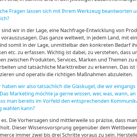
he Fragen lassen sich mit Ihrem Werkzeug beantworten un
ich?
el sind wir in der Lage, eine Nachfrage-Entwicklung von Pr
vorauszusagen. Das ganze weltweit, in jedem Land, mit ein
nd somit in der Lage, unmittelbar den konkreten Bedarf ih
en etc. zu erfassen. Wichtig ist dabei, zu verstehen, dass 
onen zwischen Produkten, Services, Marken und Themen zu 
eiten und tatsächliche Markttreiber zu erkennen. Das ist f
tzieren und operativ die richtigen Maßnahmen abzuleiten.
haben wir also tatsächlich die Glaskugel, die wir eingang
. Das Marketing möchte ja gerne wissen, wer, was, wann, a
ass man bereits im Vorfeld den entsprechenden Kommunika
g wählen kann?
 es. Die Vorhersagen sind mittlerweile so präzise, dass m
holt. Dieser Wissensvorsprung gegenüber dem Wettbewerb 
ce immer zwei bis drei Schritte voraus zu sein. Herstelle