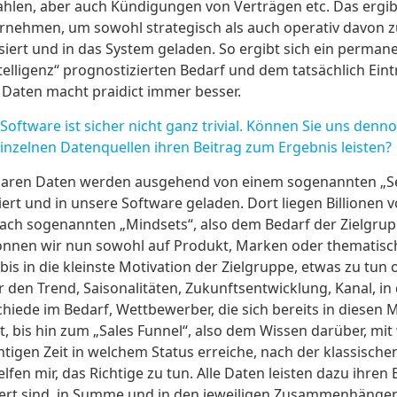
hlen, aber auch Kündigungen von Verträgen etc. Das ergibt
rnehmen, um sowohl strategisch als auch operativ davon zu
siert und in das System geladen. So ergibt sich ein perman
elligenz“ prognostizierten Bedarf und dem tatsächlich Ein
Daten macht praidict immer besser.
ftware ist sicher nicht ganz trivial. Können Sie uns dennoc
einzelnen Datenquellen ihren Beitrag zum Ergebnis leisten?
ügbaren Daten werden ausgehend von einem sogenannten „S
ert und in unsere Software geladen. Dort liegen Billionen v
ach sogenannten „Mindsets“, also dem Bedarf der Zielgru
 können wir nun sowohl auf Produkt, Marken oder thematis
s in die kleinste Motivation der Zielgruppe, etwas zu tun 
den Trend, Saisonalitäten, Zukunftsentwicklung, Kanal, in
chiede im Bedarf, Wettbewerber, die sich bereits in diese
t, bis hin zum „Sales Funnel“, also dem Wissen darüber, mi
htigen Zeit in welchem Status erreiche, nach der klassische
elfen mir, das Richtige zu tun. Alle Daten leisten dazu ihren 
rt sind, in Summe und in den jeweiligen Zusammenhängen 