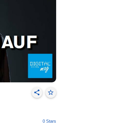
share
star_border
0 Stars