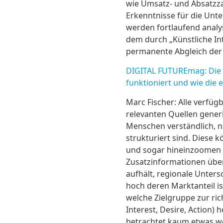
wie Umsatz- und Absatzza
Erkenntnisse für die Unte
werden fortlaufend analy
dem durch „Künstliche Int
permanente Abgleich der 
DIGITAL FUTUREmag: Die So
funktioniert und wie die 
Marc Fischer: Alle verf
relevanten Quellen generi
Menschen verständlich, n
strukturiert sind. Diese
und sogar hineinzoomen bi
Zusatzinformationen über 
aufhält, regionale Unters
hoch deren Marktanteil is
welche Zielgruppe zur ric
Interest, Desire, Action) h
betrachtet kaum etwas we