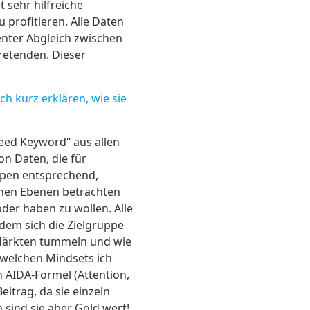
 sehr hilfreiche
 profitieren. Alle Daten
enter Abgleich zwischen
tretenden. Dieser
h kurz erklären, wie sie
eed Keyword“ aus allen
on Daten, die für
ppen entsprechend,
chen Ebenen betrachten
oder haben zu wollen. Alle
 dem sich die Zielgruppe
n Märkten tummeln und wie
t welchen Mindsets ich
n AIDA-Formel (Attention,
Beitrag, da sie einzeln
sind sie aber Gold wert!