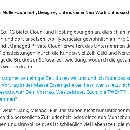
er Müller-Dönnhoff, Designer, Entwickler & New Work Enthusias
. KG bietet Cloud- und Hostinglösungen an, die sich an in
n und dort ansetzen, wo Hyperscaler gewöhnlich an ihre G
und „Managed Private Cloud“ erweitert das Unternehmen d
Dienstleistungen, durch die Kunden viel Zeit, Geld und Nerv
gt die Brücke zur Softwareentwicklung, wodurch die gesam
n werden kann.
topher, seit einiger Zeit duzen wir uns und ich finde das 
 Vortrag in der Messe Essen gehalten hast, war zuletzt nic
 besucht war Dein Vortrag. Was zeichnet Euch, die TWENTY 
nehmen?
 vielen Dank, Michael. Für uns stehen nicht nur unternehm
h die persönliche Zufriedenheit jedes einzelnen Mensche
en und sinnvoll sein, es ist schließlich viel Lebenszeit, di