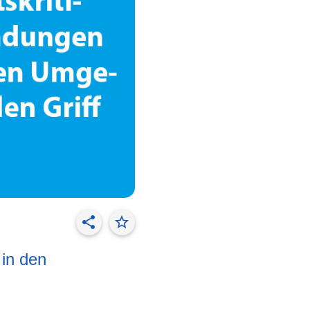
share
star_border
in den