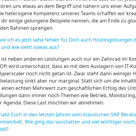
stören uns etwas an dem Begriff und nähern uns einer Aufga
die heterogene Kompetenz unseres Teams schaffen wir kreat
 dir einige gelungene Beispiele nennen, die am Ende zu gl
 den Rahmen sprengen.
e ich es jetzt sehe fehlen für Dich auch Hostinglösungen
l und wie sieht sowas aus?
 ist neben anderen Leistungen auch nur ein Zahnrad im Kont
 Oft wird unterschätzt, dass es mit dem Auslagern von IT
Hyperscaler noch nicht getan ist. Zwar steht dann weniger
elastung sinkt aber nur marginal. Statt sich um die inhalt
 einen echten Mehrwert zum geschäftlichen Erfolg des Un
teilungen dann immer noch Themen wie Betrieb, Monitorin
er Agenda. Diese Last möchten wir abnehmen.
abt Euch in den letzten Jahren vom klassischen SAP Berat
wickelt. Wie ging das vonstatten und viel wichtiger noch, 
eil?