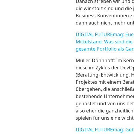
Danach streben wir und da
die wir stolz sind und di
Business-Konventionen zu
dann auch nicht mehr unt
DIGITAL FUTUREmag: Euer 
Mittelstand. Was sind di
gesamte Portfolio als Ga
Müller-Dönnhoff: Im Kern
diese im Zyklus der DevO
(Beratung, Entwicklung, H
Projektes mit einem Bera
übergehen, die anschließ
bestehende Unternehmens
gehostet und von uns betr
also eher die ganzheitli
spielen für uns eine wicht
DIGITAL FUTUREmag: Gehen 