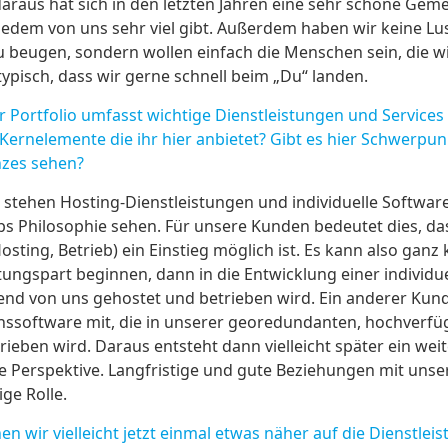
raus hat sich in den letzten Jahren eine sehr schöne Geme
e jedem von uns sehr viel gibt. Außerdem haben wir keine Lu
 beugen, sondern wollen einfach die Menschen sein, die wi
ypisch, dass wir gerne schnell beim „Du“ landen.
Portfolio umfasst wichtige Dienstleistungen und Service
e Kernelemente die ihr hier anbietet? Gibt es hier Schwerp
nzes sehen?
 stehen Hosting-Dienstleistungen und individuelle Softwar
ps Philosophie sehen. Für unsere Kunden bedeutet dies, das
osting, Betrieb) ein Einstieg möglich ist. Es kann also ganz
tungspart beginnen, dann in die Entwicklung einer individu
end von uns gehostet und betrieben wird. Ein anderer Kund
software mit, die in unserer georedundanten, hochverfü
ieben wird. Daraus entsteht dann vielleicht später ein weit
che Perspektive. Langfristige und gute Beziehungen mit un
ige Rolle.
wir vielleicht jetzt einmal etwas näher auf die Dienstleis