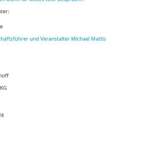
ter:
de
chäftsführer und Veranstalter Michael Mattis
hoff
 KG
24