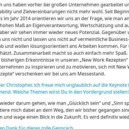
on uns haben vorher bei großen Unternehmen gearbeitet un
ability und Zielvereinbarungen nicht mehr wohl. Seit Begin
 im Jahr 2014 orientieren wir uns an der Frage, wie man
m hohen Maß an Eigenverantwortung, Wertschätzung und a
t, aber wir sehen immer wieder neues Potenzial. Gegenüber
en uns nicht und lassen uns nicht auf vermeintliche Busines
ab und wollen lösungsorientiert ans Arbeiten kommen. Für
ätzt. Zusammenarbeit macht so auch einfach mehr Spaß. 
r bisherigen Erkenntnisse in unseren „New Work Rezepten“ 
ernehmen zu inspirieren und zu motivieren, sich mit New
ezepte“ verschenken wir bei uns am Messestand.
r Christopher, ich freue mich unglaublich auf die Keynote
nend. Welche Themen wirst Du in den Vordergrund stellen
wieder darum gehen, wie man „Glücklich sein“ und „Sinn sp
ntiere mich dabei an dem Weg, den wir bisher gegangen sin
n und wage einen Blick in die Zukunft. Es wird definitiv w
n Dank für dieses tolle Gespräch…