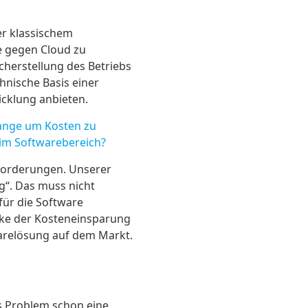
er klassischem
se gegen Cloud zu
cherstellung des Betriebs
nische Basis einer
cklung anbieten.
ange um Kosten zu
 im Softwarebereich?
nforderungen. Unserer
g“. Das muss nicht
für die Software
nke der Kosteneinsparung
arelösung auf dem Markt.
es Problem schon eine