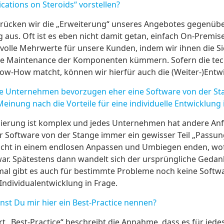
ations on Steroids“ vorstellen?
drücken wir die „Erweiterung“ unseres Angebotes gegenüb
 aus. Oft ist es eben nicht damit getan, einfach On-Premi
tvolle Mehrwerte für unsere Kunden, indem wir ihnen die Si
 Maintenance der Komponenten kümmern. Sofern die tech
w-How matcht, können wir hierfür auch die (Weiter-)Entwi
e Unternehmen bevorzugen eher eine Software von der St
einung nach die Vorteile für eine individuelle Entwicklung
isierung ist komplex und jedes Unternehmen hat andere A
er Software von der Stange immer ein gewisser Teil „Passun
nicht in einem endlosen Anpassen und Umbiegen enden, wo
 war. Spätestens dann wandelt sich der ursprüngliche Geda
mal gibt es auch für bestimmte Probleme noch keine Softw
ndividualentwicklung in Frage.
t Du mir hier ein Best-Practice nennen?
t „Best-Practice“ beschreibt die Annahme, dass es für jed