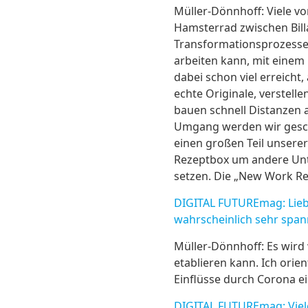
Müller-Dönnhoff: Viele v
Hamsterrad zwischen Bill
Transformationsprozesses
arbeiten kann, mit eine
dabei schon viel erreich
echte Originale, verstell
bauen schnell Distanzen 
Umgang werden wir gesch
einen großen Teil unsere
Rezeptbox um andere Unt
setzen. Die „New Work R
DIGITAL FUTUREmag: Liebe
wahrscheinlich sehr span
Müller-Dönnhoff: Es wird 
etablieren kann. Ich orie
Einflüsse durch Corona ei
DIGITAL FUTUREmag: Viele