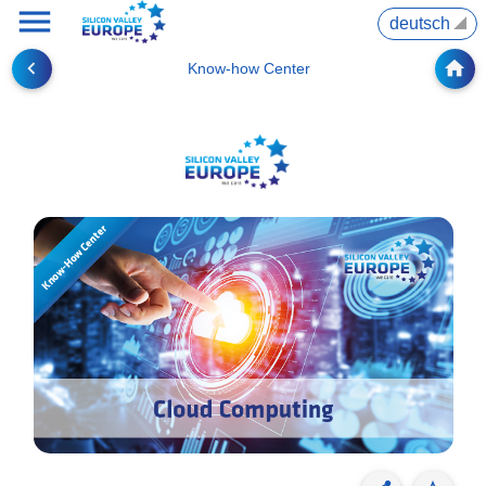
menu
▼
navigate_before
home
Know-how Center