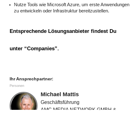
Nutze Tools wie Microsoft Azure, um erste Anwendungen
zu entwickeln oder Infrastruktur bereitzustellen.
Entsprechende Lösungsanbieter findest Du
unter “Companies”.
Ihr Ansprechpartner:
Personen
Michael Mattis
Geschäftsführung
AMC MEDIA NETWORK GMBH &
Co. KG
chat
Jetzt Kontakt aufnehmen