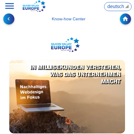
menu
▼
navigate_before
home
Know-how Center