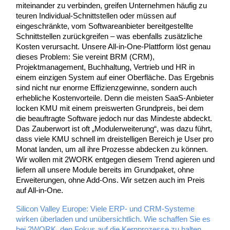
miteinander zu verbinden, greifen Unternehmen häufig zu
teuren Individual-Schnittstellen oder müssen auf
eingeschränkte, vom Softwareanbieter bereitgestellte
Schnittstellen zurückgreifen – was ebenfalls zusätzliche
Kosten verursacht. Unsere All-in-One-Plattform löst genau
dieses Problem: Sie vereint BRM (CRM),
Projektmanagement, Buchhaltung, Vertrieb und HR in
einem einzigen System auf einer Oberfläche. Das Ergebnis
sind nicht nur enorme Effizienzgewinne, sondern auch
erhebliche Kostenvorteile. Denn die meisten SaaS-Anbieter
locken KMU mit einem preiswerten Grundpreis, bei dem
die beauftragte Software jedoch nur das Mindeste abdeckt.
Das Zauberwort ist oft „Modulerweiterung“, was dazu führt,
dass viele KMU schnell im dreistelligen Bereich je User pro
Monat landen, um all ihre Prozesse abdecken zu können.
Wir wollen mit 2WORK entgegen diesem Trend agieren und
liefern all unsere Module bereits im Grundpaket, ohne
Erweiterungen, ohne Add-Ons. Wir setzen auch im Preis
auf All-in-One.
Silicon Valley Europe: Viele ERP- und CRM-Systeme
wirken überladen und unübersichtlich. Wie schaffen Sie es
bei 2WORK, den Fokus auf die Kernprozesse zu halten