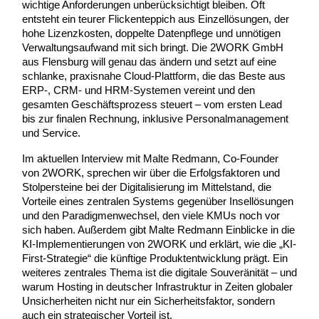
wichtige Anforderungen unberücksichtigt bleiben. Oft
entsteht ein teurer Flickenteppich aus Einzellösungen, der
hohe Lizenzkosten, doppelte Datenpflege und unnötigen
Verwaltungsaufwand mit sich bringt. Die 2WORK GmbH
aus Flensburg will genau das ändern und setzt auf eine
schlanke, praxisnahe Cloud-Plattform, die das Beste aus
ERP-, CRM- und HRM-Systemen vereint und den
gesamten Geschäftsprozess steuert – vom ersten Lead
bis zur finalen Rechnung, inklusive Personalmanagement
und Service.
Im aktuellen Interview mit Malte Redmann, Co-Founder
von 2WORK, sprechen wir über die Erfolgsfaktoren und
Stolpersteine bei der Digitalisierung im Mittelstand, die
Vorteile eines zentralen Systems gegenüber Insellösungen
und den Paradigmenwechsel, den viele KMUs noch vor
sich haben. Außerdem gibt Malte Redmann Einblicke in die
KI-Implementierungen von 2WORK und erklärt, wie die „KI-
First-Strategie“ die künftige Produktentwicklung prägt. Ein
weiteres zentrales Thema ist die digitale Souveränität – und
warum Hosting in deutscher Infrastruktur in Zeiten globaler
Unsicherheiten nicht nur ein Sicherheitsfaktor, sondern
auch ein strategischer Vorteil ist.