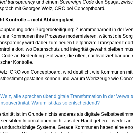
led transparency
und einem
Sovereign Code
den Spagat zwisc
Gespräch mit Georges Welz, CRO bei Conceptboard.
ht Kontrolle – nicht Abhängigkeit
auplanung oder Bürgerbeteiligung: Zusammenarbeit in der Ve
d viele Kommunen ihre Prozesse modernisieren, wächst die Sor
ansparency wird dabei zum neuen Leitprinzip: Transparenz dort
trolle dort, wo Datenschutz und Integrität gewahrt bleiben müs
Code an Bedeutung: Software, die offen, nachvollziehbar und re
scher Kontrolle.
elz, CRO von Conceptboard, wird deutlich, wie Kommunen mit 
elbstbestimmt gestalten können und warum Werkzeuge wie Conc
 Welz, alle sprechen über digitale Transformation in der Verwal
souveränität. Warum ist das so entscheidend?
änität ist im Grunde nichts anderes als digitale Selbstbestimm
hre sensiblen Informationen nicht aus der Hand geben – weder a
n undurchsichtige Systeme. Gerade Kommunen haben eine eno