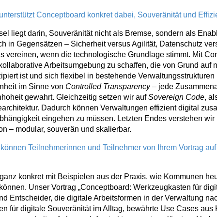
unterstützt Conceptboard konkret dabei, Souveränität und Effiz
l liegt darin, Souveränität nicht als Bremse, sondern als Enable
h in Gegensätzen – Sicherheit versus Agilität, Datenschutz vers
des vereinen, wenn die technologische Grundlage stimmt. Mit Co
kollaborative Arbeitsumgebung zu schaffen, die von Grund auf
iert ist und sich flexibel in bestehende Verwaltungsstrukturen 
fenheit im Sinne von
Controlled Transparency
– jede Zusammenar
hoheit gewahrt. Gleichzeitig setzen wir auf
Sovereign Code
, a
architektur. Dadurch können Verwaltungen effizient digital zu
bhängigkeit eingehen zu müssen. Letzten Endes verstehen wir
ion – modular, souverän und skalierbar.
 können Teilnehmerinnen und Teilnehmer von Ihrem Vortrag auf
 ganz konkret mit Beispielen aus der Praxis, wie Kommunen heu
önnen. Unser Vortrag „Conceptboard: Werkzeugkasten für digita
d Entscheider, die digitale Arbeitsformen in der Verwaltung nac
ien für digitale Souveränität im Alltag, bewährte Use Cases au