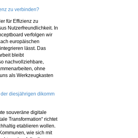
ienz zu verbinden?
r für Effizienz zu
us Nutzerfreundlichkeit. In
nceptboard verfolgen wir
 nach europäischen
integrieren lässt. Das
beit bleibt
lso nachvollziehbare,
sammenarbeiten, ohne
 uns als Werkzeugkasten
 der diesjährigen dikomm
te souveräne digitale
le Transformation“ richtet
hhaltig etablieren wollen.
s Kommunen, wie sich mit