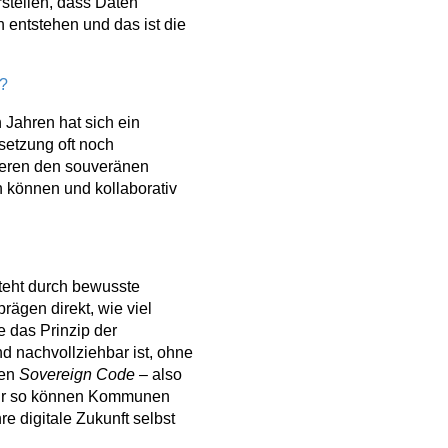
stellen, dass Daten
 entstehen und das ist die
g?
n Jahren hat sich ein
msetzung oft noch
weren den souveränen
n können und kollaborativ
steht durch bewusste
ägen direkt, wie viel
e das Prinzip der
d nachvollziehbar ist, ohne
nen
Sovereign Code
– also
 Nur so können Kommunen
re digitale Zukunft selbst