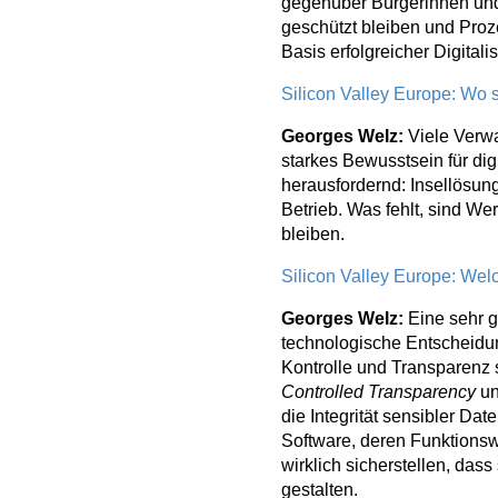
gegenüber Bürgerinnen und 
geschützt bleiben und Proz
Basis erfolgreicher Digitali
Silicon Valley Europe: Wo
Georges Welz:
Viele Verwa
starkes Bewusstsein für dig
herausfordernd: Insellösun
Betrieb. Was fehlt, sind We
bleiben.
Silicon Valley Europe: Wel
Georges Welz:
Eine sehr g
technologische Entscheidun
Kontrolle und Transparenz 
Controlled Transparency
un
die Integrität sensibler D
Software, deren Funktionsw
wirklich sicherstellen, das
gestalten.