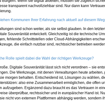
Bürgern. Wenn sie digital arbeiten, müssen sie zugleich sicher
esse transparent nachvollziehbar sind. Nur dann kann Vertrauen
sierung.
 stehen Kommunen Ihrer Erfahrung nach aktuell auf diesem We
ltungen sind schon weiter, als sie selbst glauben. In den letzte
itale Souveränität entwickelt. Gleichzeitig ist die technische U
gen, fehlende Schnittstellen oder Cloud-Abhängigkeiten ersch
rkzeuge, die einfach nutzbar sind, rechtssicher betrieben werde
che Rolle spielt dabei die Wahl der richtigen Werkzeuge?
roße. Digitale Souveränität lässt sich nicht verordnen – sie ent
gen. Die Werkzeuge, mit denen Verwaltungen heute arbeiten, pr
sie morgen behalten. Entscheidend ist, Lösungen zu wählen, di
terstützen: also eine Zusammenarbeit ermöglichen, die offen un
aten aufzugeben. Ergänzend dazu braucht es das Vertrauen in ei
eise überprüfbar, rechtssicher und in europäischer Hand ist.
s sie nicht von externen Plattformen abhängig werden, sondern ih