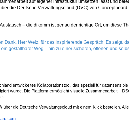
menarbeit auf eigener Infrastruktur umsetzen lässt und beleu
 über die Deutsche Verwaltungscloud (DVC) von Conceptboard
n Austausch – die dikomm ist genau der richtige Ort, um diese
en Dank, Herr Welz, für das inspirierende Gespräch. Es zeigt, da
rn ein gestaltbarer Weg – hin zu einer sicheren, offenen und sel
chland entwickeltes Kollaborationstool, das speziell für datensensibl
nzipiert wurde. Die Plattform ermöglicht visuelle Zusammenarbeit – 
ar.
über die Deutsche Verwaltungscloud mit einem Klick bestellen. Alle 
oard.com